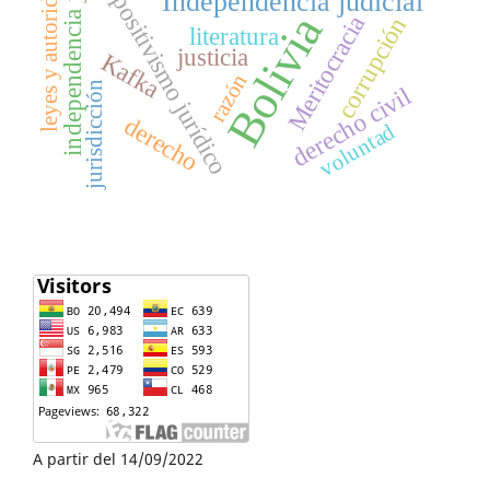
independencia judicial
leyes y autoridades
Independencia judicial
positivismo jurídico
Bolivia
Meritocracia
corrupción
literatura
justicia
Kafka
razón
jurisdicción
derecho civil
derecho
voluntad
A partir del 14/09/2022