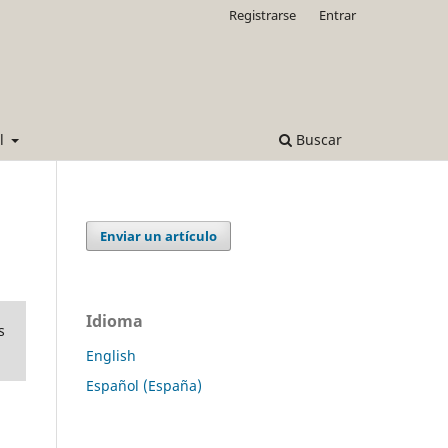
Registrarse
Entrar
al
Buscar
Enviar un artículo
Idioma
s
English
Español (España)