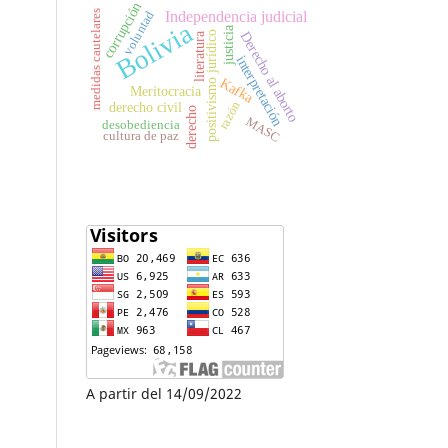
corrupción
Independencia judicial
medidas cautelares
voluntad
Bolivia
justicia
Derecho al aborto
positivismo jurídico
literatura
interpretación
Kafka
Meritocracia
razón
derecho civil
derecho
MASC
desobediencia
cultura de paz
A partir del 14/09/2022